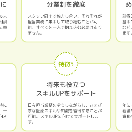
人に
分業制を徹底
め
るよ
スタッフ同士で協力し合い、それぞれが
診療
相談
担当業務に集中して取り組むことが可
基本
に寄
能。すべてを一人で抱え込む必要はあり
など
ません。
ます
特徴5
を
将来も役立つ
スキルUPをサポート
時に
日々担当業務を全うしながらも、さまざ
年に
。一
まな医療スキルや知識を習得することが
看護
向き
可能。スキルUPに向けてサポートしま
資格
す。