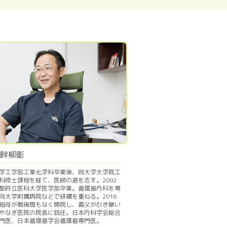
畔柳彰
学工学部工業化学科卒業後、同大学大学院工
科修士課程を経て、医師の道を志す。2002
都府立医科大学医学部卒業。循環器内科を専
同大学附属病院などで研鑽を重ねる。2016
祖母が戦後間もなく開院し、義父が引き継い
やなぎ医院の院長に就任。日本内科学会総合
門医、日本循環器学会循環器専門医。