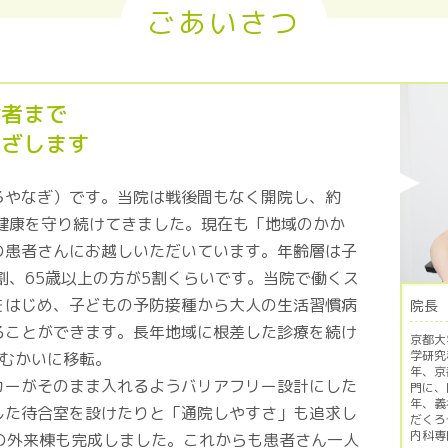
ごあいさつ
齢者まで
めざします
ろやなぎ）です。当院は戦後間もなく開院し、約
の健康を守り続けてきました。現在も「地域のかか
の患者さんにお越しいただいています。年齢層は子
割、65歳以上の方が5割くらいです。当院で働くス
をはじめ、子どもの予防接種から大人の生活習慣病
院長
ることができます。長年地域に根差した診療を続け
京都大
学研究
道むかいに移転。
年、京
カーがそのまま入れるようバリアフリー設計にした
門に、
年、義
した待合室を設けたりと「通院しやすさ」も追求し
だくろ
内科専
熱の外来棟も完成しました。これからも患者さん一人